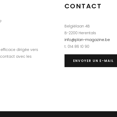
CONTACT
?
Belgiëlaan 4B
B-2200 Herentals
info@plan-magazine.be
t. 014 86 10 90
efficace dirigée vers
 contact avec les
ENVOYER UN E-MAIL