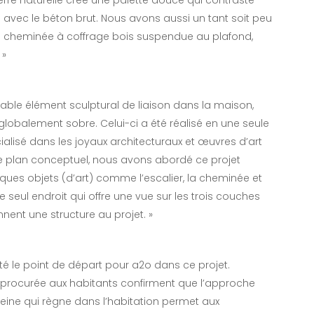
erre naturelle crée une palette douce qui contraste
 avec le béton brut. Nous avons aussi un tant soit peu
 cheminée à coffrage bois suspendue au plafond,
 »
itable élément sculptural de liaison dans la maison,
 globalement sobre. Celui-ci a été réalisé en une seule
cialisé dans les joyaux architecturaux et œuvres d’art
 le plan conceptuel, nous avons abordé ce projet
ues objets (d’art) comme l’escalier, la cheminée et
e seul endroit qui offre une vue sur les trois couches
nent une structure au projet. »
 été le point de départ pour a2o dans ce projet.
ude procurée aux habitants confirment que l’approche
eine qui règne dans l’habitation permet aux