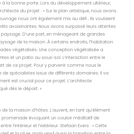
pé à la bonne porte. Lors du développement ultérieur,
architecte du projet : « Sur le plan artistique, nous avons
’ouvrage nous ont également mis au défi ; ils voulaient
rêts avoisinantes. Nous avons surpassé leurs attentes
et le paysage. D’une part, en ménageant de grandes
aysage de la maison. À certains endroits, l’habitation
çades végétalisés. Une conception végétalisée a
tes et un patio au sous-sol. L’interaction entre le
art de ce projet. Pour y parvenir comme nous le
de spécialistes issus de différents domaines. Il va
nt est crucial pour ce projet. L’architecte
ué dès le départ. »
ce de la maison d’hôtes. L’auvent, en tant qu’élément
e promenade évoquant un couloir méditatif de
ntre l’intérieur et l’extérieur. Stefaan Evers : « Cette
leil et la pluie, mais rend aussi la transition entre la