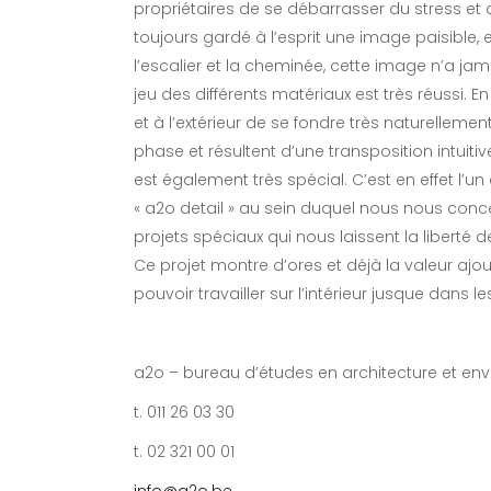
propriétaires de se débarrasser du stress e
toujours gardé à l’esprit une image paisible, 
l’escalier et la cheminée, cette image n’a 
jeu des différents matériaux est très réussi. En
et à l’extérieur de se fondre très naturellement
phase et résultent d’une transposition intuitiv
est également très spécial. C’est en effet l
« a2o detail » au sein duquel nous nous concen
projets spéciaux qui nous laissent la liberté 
Ce projet montre d’ores et déjà la valeur ajo
pouvoir travailler sur l’intérieur jusque dans le
a2o – bureau d’études en architecture et en
t. 011 26 03 30
t. 02 321 00 01