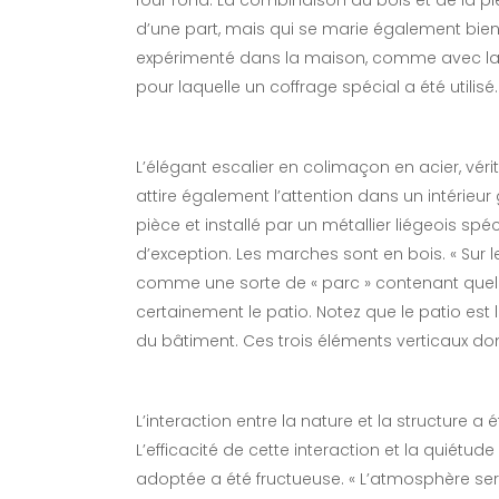
four rond. La combinaison du bois et de la pi
d’une part, mais qui se marie également bien
expérimenté dans la maison, comme avec la
pour laquelle un coffrage spécial a été utilisé.
L’élégant escalier en colimaçon en acier, vér
attire également l’attention dans un intérieur
pièce et installé par un métallier liégeois spé
d’exception. Les marches sont en bois. « Sur
comme une sorte de « parc » contenant quelq
certainement le patio. Notez que le patio est l
du bâtiment. Ces trois éléments verticaux don
L’interaction entre la nature et la structure a
L’efficacité de cette interaction et la quiét
adoptée a été fructueuse. « L’atmosphère ser