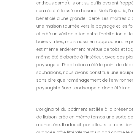
enthousiasme), ils ont su qu’ils avaient frap
rien n’a été laissé au hasard. Niels Dujourie, l’
bénéficié d’une grande liberté. Les maîtres d
une maison tournée vers le paysage et les fo
et créé un véritable lien entre l’habitation 
baies vitrées, mais aussi en rapprochant le p
est même entièrement revêtue de toits et fa
même été élaborée à l’intérieur, avec des plan
paysage et l’habitation a été le point de dép
souhaitions, nous avons constitué une équipe 
sans dire que l’aménagement de l’environneme
paysagiste Buro Landscape a donc été impliq
L’originalité du bâtiment est liée à la présen
de liaison, crée en même temps une sorte d
monastère. Il adoucit par ailleurs la transition e
avancée offre littéralement un abri contre le so