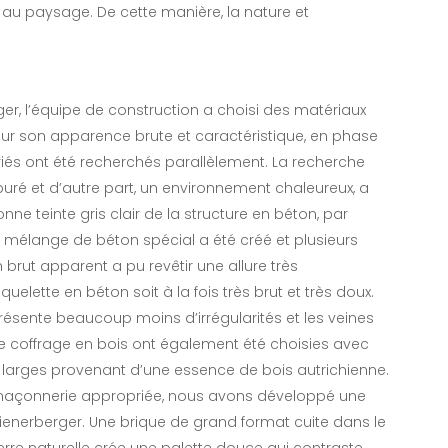
au paysage. De cette manière, la nature et
r, l’équipe de construction a choisi des matériaux
our son apparence brute et caractéristique, en phase
iés ont été recherchés parallèlement. La recherche
puré et d’autre part, un environnement chaleureux, a
onne teinte gris clair de la structure en béton, par
n mélange de béton spécial a été créé et plusieurs
 brut apparent a pu revêtir une allure très
quelette en béton soit à la fois très brut et très doux.
résente beaucoup moins d’irrégularités et les veines
le coffrage en bois ont également été choisies avec
 larges provenant d’une essence de bois autrichienne.
e maçonnerie appropriée, nous avons développé une
enerberger. Une brique de grand format cuite dans le