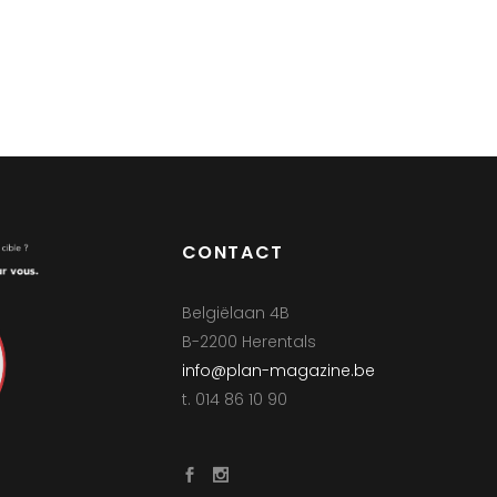
CONTACT
Belgiëlaan 4B
B-2200 Herentals
info@plan-magazine.be
t. 014 86 10 90