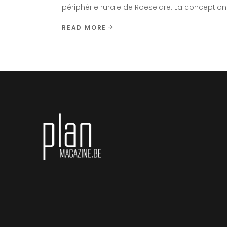
périphérie rurale de Roeselare. La conceptio
READ MORE