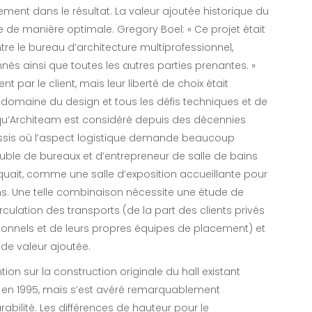
ement dans le résultat. La valeur ajoutée historique du
e de manière optimale. Gregory Boel: « Ce projet était
tre le bureau d’architecture multiprofessionnel,
nnés ainsi que toutes les autres parties prenantes. »
t par le client, mais leur liberté de choix était
e domaine du design et tous les défis techniques et de
ai qu’Architeam est considéré depuis des décennies
ssis où l’aspect logistique demande beaucoup
euble de bureaux et d’entrepreneur de salle de bains
iquait, comme une salle d’exposition accueillante pour
ins. Une telle combinaison nécessite une étude de
irculation des transports (de la part des clients privés
ionnels et de leurs propres équipes de placement) et
e valeur ajoutée.
tion sur la construction originale du hall existant
it en 1995, mais s’est avéré remarquablement
abilité. Les différences de hauteur pour le