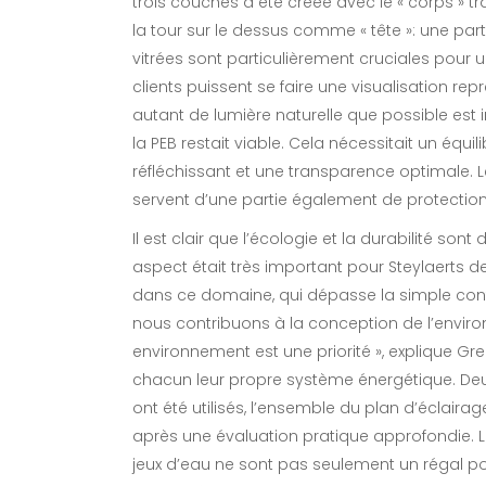
trois couches a été créée avec le « corps » 
la tour sur le dessus comme « tête »: une parti
vitrées sont particulièrement cruciales pour u
clients puissent se faire une visualisation repr
autant de lumière naturelle que possible est 
la PEB restait viable. Cela nécessitait un équil
réfléchissant et une transparence optimale.
servent d’une partie également de protection 
Il est clair que l’écologie et la durabilité s
aspect était très important pour Steylaerts 
dans ce domaine, qui dépasse la simple confo
nous contribuons à la conception de l’enviro
environnement est une priorité », explique Gre
chacun leur propre système énergétique. Deu
ont été utilisés, l’ensemble du plan d’éclair
après une évaluation pratique approfondie. L
jeux d’eau ne sont pas seulement un régal pou