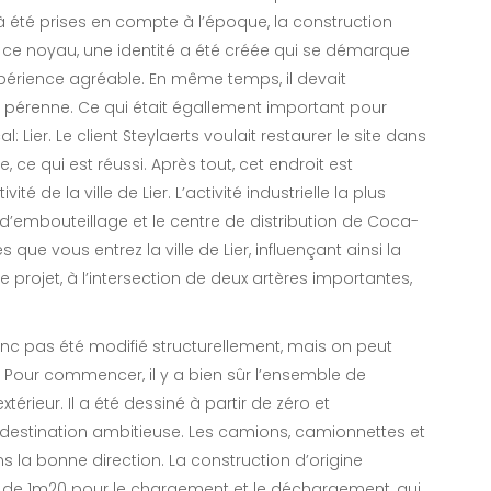
été prises en compte à l’époque, la construction
 ce noyau, une identité a été créée qui se démarque
xpérience agréable. En même temps, il devait
t pérenne. Ce qui était égallement important pour
: Lier. Le client Steylaerts voulait restaurer le site dans
 ce qui est réussi. Après tout, cet endroit est
de la ville de Lier. L’activité industrielle la plus
d’embouteillage et le centre de distribution de Coca-
s que vous entrez la ville de Lier, influençant ainsi la
e projet, à l’intersection de deux artères importantes,
donc pas été modifié structurellement, mais on peut
 Pour commencer, il y a bien sûr l’ensemble de
érieur. Il a été dessiné à partir de zéro et
 destination ambitieuse. Les camions, camionnettes et
s la bonne direction. La construction d’origine
ée de 1m20 pour le chargement et le déchargement, qui