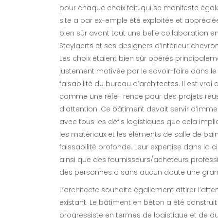
pour chaque choix fait, qui se manifeste égal
site a par ex-emple été exploitée et apprécié
bien sûr avant tout une belle collaboration en
Steylaerts et ses designers d’intérieur chevro
Les choix étaient bien sûr opérés principalemen
justement motivée par le savoir-faire dans l
faisabilité du bureau d’architectes. Il est vr
comme une réfé- rence pour des projets réu
d’attention. Ce bâtiment devait servir d’imm
avec tous les défis logistiques que cela impl
les matériaux et les éléments de salle de ba
faissabilité profonde. Leur expertise dans la c
ainsi que des fournisseurs/acheteurs profess
des personnes a sans aucun doute une grand
L’architecte souhaite égallement attirer l’atten
existant. Le bâtiment en béton a été constru
progressiste en termes de logistique et de dur