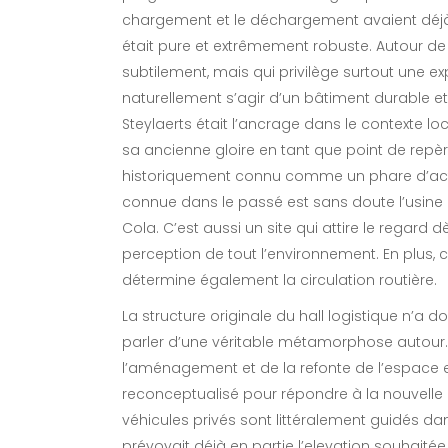
chargement et le déchargement avaient déjà 
était pure et extrêmement robuste. Autour de
subtilement, mais qui privilège surtout une e
naturellement s’agir d’un bâtiment durable e
Steylaerts était l’ancrage dans le contexte local
sa ancienne gloire en tant que point de repère,
historiquement connu comme un phare d’activité 
connue dans le passé est sans doute l’usine 
Cola. C’est aussi un site qui attire le regard dè
perception de tout l’environnement. En plus, c
détermine également la circulation routière.
La structure originale du hall logistique n’a 
parler d’une véritable métamorphose autour.
l’aménagement et de la refonte de l’espace ext
reconceptualisé pour répondre à la nouvelle
véhicules privés sont littéralement guidés dan
prévoyait déjà en partie l’elevation souhait