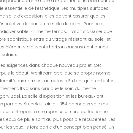
transparent comme salle d’exposition et le bâtiment de
e essentielle de l’esthétique. Les multiples surfaces
ne salle d’exposition; elles doivent assurer que les
ésentative de leur future salle de bains. Pour cela,
indispensable. En même temps, il fallait s’assurer que
ibre sophistiqué entre du vitrage résistant au soleil et
 Les éléments d’auvents horizontaux susmentionnés
solaire.
ont des exigences dans chaque nouveau projet. Cet
depuis le début. Architeam applique sa propre norme
rmité aux normes actuelles. « En tant qu’architectes,
nnement. Il va sans dire que le soin du même
gory Boel. La salle d’exposition et les bureaux ont
x pompes à chaleur air-air, 354 panneaux solaires
age des entrepôts a été repensé et sera perfectionné
es eaux de pluie sont au plus possible récupérées. Les
r les yeux, ils font partie d’un concept bien pensé. Un