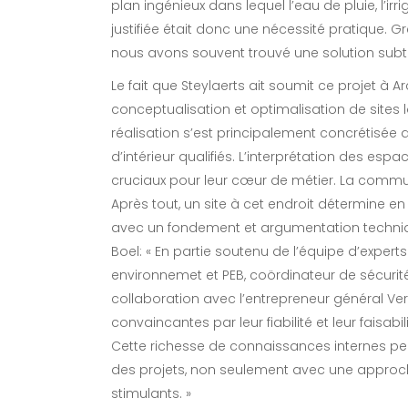
plan ingénieux dans lequel l’eau de pluie, l’i
justifiée était donc une nécessité pratique. Gr
nous avons souvent trouvé une solution subti
Le fait que Steylaerts ait soumit ce projet à 
conceptualisation et optimalisation de sites l
réalisation s’est principalement concrétisée 
d’intérieur qualifiés. L’interprétation des espa
cruciaux pour leur cœur de métier. La commune 
Après tout, un site à cet endroit détermine en 
avec un fondement et argumentation techniq
Boel: « En partie soutenu de l’équipe d’expert
environnemet et PEB, coördinateur de sécurité, 
collaboration avec l’entrepreneur général Ver
convaincantes par leur fiabilité et leur faisa
Cette richesse de connaissances internes pe
des projets, non seulement avec une approche
stimulants. »