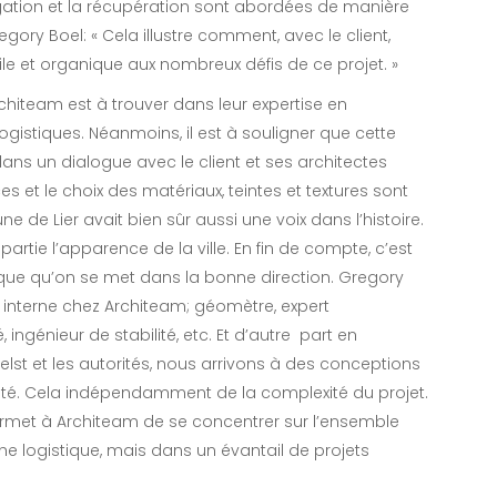
rrigation et la récupération sont abordées de manière
egory Boel: « Cela illustre comment, avec le client,
le et organique aux nombreux défis de ce projet. »
Architeam est à trouver dans leur expertise en
ogistiques. Néanmoins, il est à souligner que cette
dans un dialogue avec le client et ses architectes
ces et le choix des matériaux, teintes et textures sont
de Lier avait bien sûr aussi une voix dans l’histoire.
partie l’apparence de la ville. En fin de compte, c’est
ue qu’on se met dans la bonne direction. Gregory
s interne chez Architeam; géomètre, expert
ingénieur de stabilité, etc. Et d’autre part en
elst et les autorités, nous arrivons à des conceptions
bilité. Cela indépendamment de la complexité du projet.
rmet à Architeam de se concentrer sur l’ensemble
 logistique, mais dans un évantail de projets