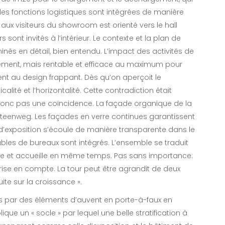
les fonctions logistiques sont intégrées de manière
ux visiteurs du showroom est orienté vers le hall
s sont invités à l’intérieur. Le contexte et la plan de
nés en détail, bien entendu. L’impact des activités de
nement, mais rentable et efficace au maximum pour
au design frappant. Dès qu’on aperçoit le
calité et l’horizontalité. Cette contradiction était
 donc pas une coïncidence. La façade organique de la
esteenweg. Les façades en verre continues garantissent
 d’exposition s’écoule de manière transparente dans le
ubles de bureaux sont intégrés. L’ensemble se traduit
le et accueille en même temps. Pas sans importance:
prise en compte. La tour peut être agrandit de deux
te sur la croissance ».
s par des éléments d’auvent en porte-à-faux en
que un « socle » par lequel une belle stratification à