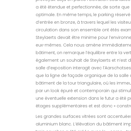
a été étendue et perfectionnée, de sorte que 
optimale. En même temps, le parking réservé a
d’entrée en bronze, à travers lequel les visiteur
circulation dans son ensemble ont étés exami
Steylaerts devait être minime pour l’environ
eux-mêmes. Cela nous amène immédiatement 
bâtiment, on remarque l’équilibre entre la verti
également un souhait de Steylaerts et n’est
salle d’exposition interagit avec l’Aarschots
que la ligne de façade organique de la salle
bâtiment de la tour triangulaire, où les imme
par un look épuré et contemporain qui stimu
une éventuelle extension dans le futur a été 
étages supplémentaires et est donc « construi
Les grandes surfaces vitrées sont accentuée
aluminium blanc. L’élévation du bâtiment impli