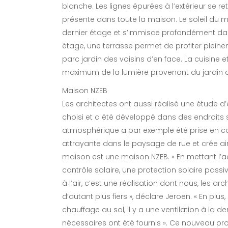
blanche. Les lignes épurées à l’extérieur se re
présente dans toute la maison. Le soleil du m
dernier étage et s’immisce profondément dan
étage, une terrasse permet de profiter pleineme
parc jardin des voisins d’en face. La cuisine e
maximum de la lumière provenant du jardin d
Maison NZEB
Les architectes ont aussi réalisé une étude d’
choisi et a été développé dans des endroits 
atmosphérique a par exemple été prise en co
attrayante dans le paysage de rue et crée ain
maison est une maison NZEB. « En mettant l’ac
contrôle solaire, une protection solaire passi
à l’air, c’est une réalisation dont nous, les a
d’autant plus fiers », déclare Jeroen. « En plu
chauffage au sol, il y a une ventilation à l
nécessaires ont été fournis ». Ce nouveau pr