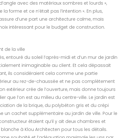
d’angle avec des matériaux sombres et lourds »,
e la forme et ce n’était pas l’intention ». En plus,
s assure d’une part une architecture calme, mais
 choix intéressant pour le budget de construction.
 de la ville
és, entouré du soleil l’après-midi et d’un mur de jardin
itialement inimaginable au client. Et cela dépassait
ant, ils considéraient cela comme une partie
xtérieur au rez-de-chaussée et ne pas complètement
alon extérieur crée de l’ouverture, mais donne toujours
 que l’on est au milieu du centre-ville. Le jardin est
ciation de la brique, du polybéton gris et du crépi
 un cachet supplémentaire au jardin de ville. Pour le
nstructeur étaient qu’il y ait deux chambres et
 blanche à Klou Architecten pour tous les détails.
mme souhaité et l’adéquation maximale les uns par