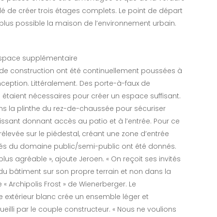
cidé de créer trois étages complets. Le point de départ
e plus possible la maison de l’environnement urbain.
’espace supplémentaire
e de construction ont été continuellement poussées à
eption. Littéralement. Des porte-à-faux de
étaient nécessaires pour créer un espace suffisant.
ns la plinthe du rez-de-chaussée pour sécuriser
issant donnant accès au patio et à l’entrée. Pour ce
rélevée sur le piédestal, créant une zone d’entrée
rrés du domaine public/semi-public ont été donnés.
us agréable », ajoute Jeroen. « On reçoit ses invités
du bâtiment sur son propre terrain et non dans la
e « Archipolis Frost » de Wienerberger. Le
e extérieur blanc crée un ensemble léger et
illi par le couple constructeur. « Nous ne voulions