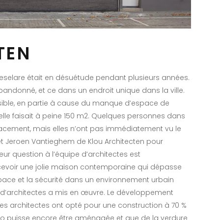
TEN
selare était en désuétude pendant plusieurs années.
abandonné, et ce dans un endroit unique dans la ville.
sible, en partie à cause du manque d’espace de
celle faisait à peine 150 m2. Quelques personnes dans
lacement, mais elles n’ont pas immédiatement vu le
s et Jeroen Vantieghem de Klou Architecten pour
eur question à l’équipe d’architectes est
evoir une jolie maison contemporaine qui dépasse
space et la sécurité dans un environnement urbain
e d’architectes a mis en œuvre. Le développement
Les architectes ont opté pour une construction à 70 %
atio puisse encore être aménagée et que de la verdure