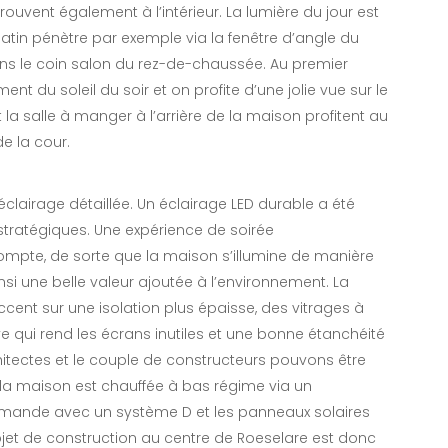
trouvent également à l’intérieur. La lumière du jour est
atin pénètre par exemple via la fenêtre d’angle du
s le coin salon du rez-de-chaussée. Au premier
nt du soleil du soir et on profite d’une jolie vue sur le
t la salle à manger à l’arrière de la maison profitent au
e la cour.
éclairage détaillée. Un éclairage LED durable a été
stratégiques. Une expérience de soirée
mpte, de sorte que la maison s’illumine de manière
si une belle valeur ajoutée à l’environnement. La
cent sur une isolation plus épaisse, des vitrages à
ve qui rend les écrans inutiles et une bonne étanchéité
rchitectes et le couple de constructeurs pouvons être
s, la maison est chauffée à bas régime via un
a demande avec un système D et les panneaux solaires
ojet de construction au centre de Roeselare est donc