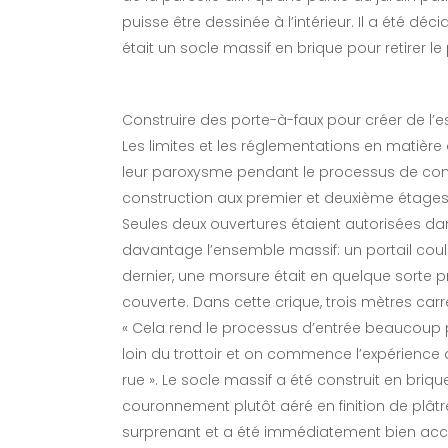
puisse être dessinée à l’intérieur. Il a été dé
était un socle massif en brique pour retirer l
Construire des porte-à-faux pour créer de l
Les limites et les réglementations en matièr
leur paroxysme pendant le processus de conc
construction aux premier et deuxième étages 
Seules deux ouvertures étaient autorisées da
davantage l’ensemble massif: un portail coul
dernier, une morsure était en quelque sorte p
couverte. Dans cette crique, trois mètres ca
« Cela rend le processus d’entrée beaucoup pl
loin du trottoir et on commence l’expérience 
rue ». Le socle massif a été construit en briqu
couronnement plutôt aéré en finition de plâtr
surprenant et a été immédiatement bien accue