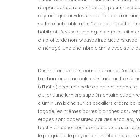
rapport aux autres ». En optant pour un vide
asymétrique au-dessus de l’îlot de la cuisine
surface habitable utile. Cependant, cette int
habitabilité, vues et dialogue entre les diffé
on profite de nombreuses interactions avec 
aménagé. Une chambre d’amis avec salle de b
Des matériaux purs pour l’intérieur et l’extérieu
La chambre principale est située au troisiè
(d’hôtel) avec une salle de bain attenante e
attirent une lumière supplémentaire et donne
aluminium blanc sur les escaliers créent de la 
façade, les mêmes barres blanches assurent l
étages sont accessibles par des escaliers, ma
bout », un ascenseur domestique a aussi été i
le parquet et le polybéton ont été choisis. Il