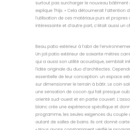
surtout pas surcharger le nouveau bâtiment 
explique Thijs. « Cela détournerait l’attention d
l’utilisation de ces matériaux purs et propre
intéressante et d’autre part, c’était aussi un
Beau patio extérieur à l’abri de l’environnement
Un joli patio extérieur de soixante mètres carr
qui a aussi son utilité acoustique, semblait in
l’idée originale du duo d’architectes. Cepend
essentielle de leur conception: un espace e
sur dimensionner le terrain à bâtir. Le coin s
une sensation de cocon qui fait presque oublier
orienté sud-ouest et en partie couvert. L’asso
blanc crée une expérience spécifique et donne
programme, les seules exigences du couple co
autant de salles de bains. Ils ont donné carte
« Nous avons constamment vérifié le progra