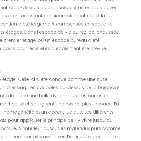
 central au-dessus du coin salon et un espace ouvert
, les architectes ont considérablement réduit la
ervention a été largement compensée en spatialité,
rents étages. Dans l’espace de vie du rez-de-chaussée,
le premier étage, où un espace bureau a été
ains pour les invités a également été prévue.
r
me étage. Celle-ci a été conçue comme une suite
t un dressing. Les coupoles au-dessus de la baignoire
nt à la pièce une belle dynamique. Les barres en
verticalité et soulignent une fois de plus l’espace. En
’homogénéité et un accent ludique. Les différents
is pour appliquer le principe de « y vivre jusqu’au
nstallé. À l’intérieur aussi, des matériaux purs comme
s se marient parfaitement avec l’intérieur à dominante