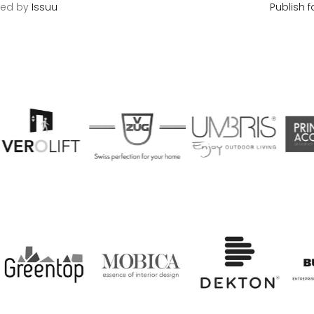
red by
Issuu
Publish f