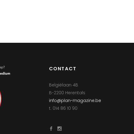
CONTACT
Belgiëlaan 4B
B-2200 Herentals
info@plan-magazine.be
t. 014 86 10 90