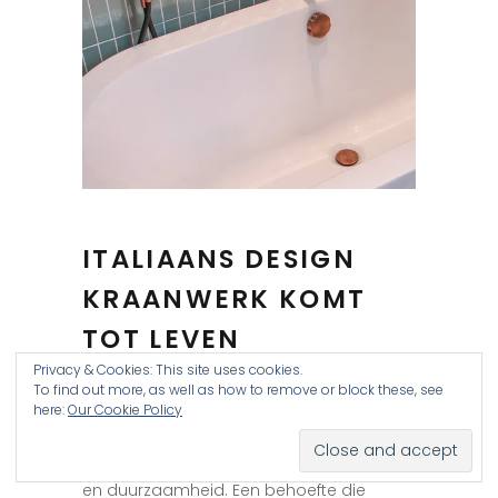
ITALIAANS DESIGN
KRAANWERK KOMT
TOT LEVEN
Privacy & Cookies: This site uses cookies.
To find out more, as well as how to remove or block these, see
De tijd van badkamer als puur functionele
here:
Our Cookie Policy
sanitaire ruimte is allang voorbij. Er is een
verlangen naar schoonheid, ontspanning
en duurzaamheid. Een behoefte die