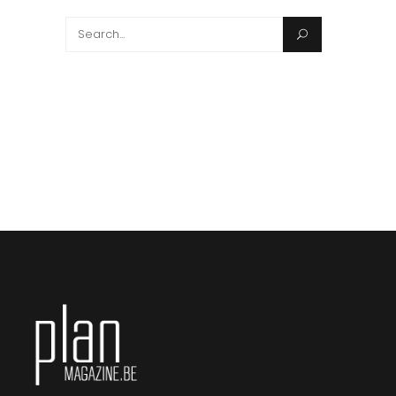
Search
for: