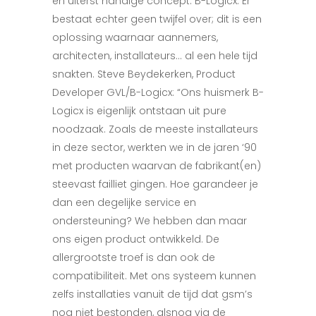
en uiterst handige concept: B-Logicx. Er
bestaat echter geen twijfel over; dit is een
oplossing waarnaar aannemers,
architecten, installateurs… al een hele tijd
snakten. Steve Beydekerken, Product
Developer GVL/B-Logicx: “Ons huismerk B-
Logicx is eigenlijk ontstaan uit pure
noodzaak. Zoals de meeste installateurs
in deze sector, werkten we in de jaren ‘90
met producten waarvan de fabrikant(en)
steevast failliet gingen. Hoe garandeer je
dan een degelijke service en
ondersteuning? We hebben dan maar
ons eigen product ontwikkeld. De
allergrootste troef is dan ook de
compatibiliteit. Met ons systeem kunnen
zelfs installaties vanuit de tijd dat gsm’s
nog niet bestonden, alsnog via de