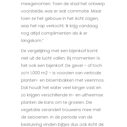
meegenomen. Toen de stad het ontwerp
voorstelde, was er wat commotie. Maar
toen ze het gebouw in het écht zagen,
was het rap
verkocht. Ik krijg vandaag
nog
altijd complimenten als ik er
langskom.”
De vergelijking met een bijenkorf komt
niet uit de lucht vallen. Bij momenten ís
het ook een bijenkorf. De gevel – of toch
zo’n 1.000 m
2
–
is voorzien van verticale
planten- en bloembakken met veenmos.
Dat houdt het water veel langer va
st en
zo krijgen verschillende
in- en uitheemse
planten de kans om te groeien. Die
vegetatie verandert trouwens mee met
de seizoenen. In de periode van de
bestuiving vinden bijtjes dus ook écht de