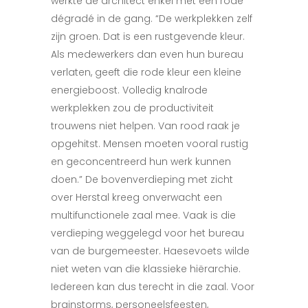
werkte de architect enkel met een rode
dégradé in de gang. “De werkplekken zelf
zijn groen. Dat is een
rustgevende kleur.
Als medewerkers dan even
hun bureau
verlaten, geeft die rode kleur een kleine
energieboost. Volledig knalrode
werkplekken zou de productiviteit
trouwens niet helpen. Van rood raak je
opgehitst. Mensen moeten vooral rustig
en geconcentreerd hun werk kunnen
doen.”
De bovenverdieping met zicht
over Herstal kreeg onverwacht een
multifunctionele zaal mee. Vaak is die
verdieping weggelegd voor het bureau
van de burgemeester. Haesevoets wilde
niet weten van die klassieke hiërarchie.
Iedereen kan dus terecht in die zaal. Voor
brainstorms, personeelsfeesten,