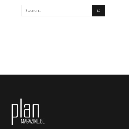
Search
for: