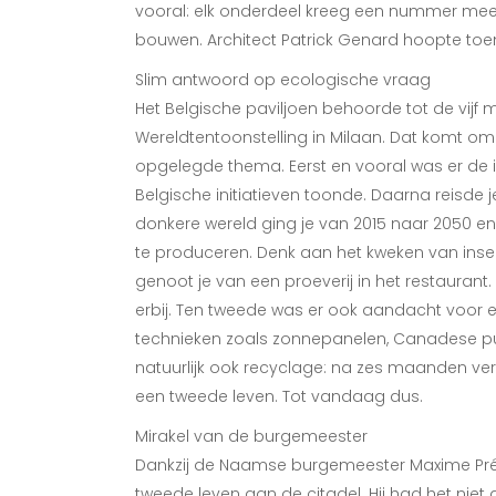
vooral: elk onderdeel kreeg een nummer mee.
bouwen. Architect Patrick Genard hoopte toen
Slim antwoord op ecologische vraag
Het Belgische paviljoen behoorde tot de vij
Wereldtentoonstelling in Milaan. Dat komt om
opgelegde thema. Eerst en vooral was er de i
Belgische initiatieven toonde. Daarna reisde 
donkere wereld ging je van 2015 naar 2050 e
te produceren. Denk aan het kweken van inse
genoot je van een proeverij in het restaurant.
erbij. Ten tweede was er ook aandacht voor 
technieken zoals zonnepanelen, Canadese put,
natuurlijk ook recyclage: na zes maanden v
een tweede leven. Tot vandaag dus.
Mirakel van de burgemeester
Dankzij de Naamse burgemeester Maxime Prév
tweede leven aan de citadel. Hij had het niet