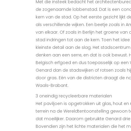
Met die insteek bedacht het architectenbure
de zogenaamde lobbenstad. Dat is een concept
kern van de stad. Op het eerste gezicht lij
als verschillende wijken. Een beetje zoals in
van elkaar. Of zoals in Berlijn het groene van
stad indringen tot aan de kern. Toen het idee
kleinste detail aan de slag. Het stadscentru
denken aan een serre, en dat is ook bewust. H
Belgisch erfgoed en dus toepasselijk op een
Genard dan de stadswijken of rotsen zoals hij
door gras. Eén van de districten draagt de na
Waals-Brabant.
3 oneindig recycleerbare materialen
Het paviljoen is opgetrokken uit glas, hout e
terrein na de Wereldtentoonstelling gewoon teru
dat moeilijker. Daarom gebruikte Genard drie 
Bovendien zijn het lichte materialen die het 