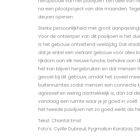
heropbouw van het paviljoen. Een deel van het
na een pilootproject van drie maanden. Tege
deuren openen.
Sterke persoonlijkheid met groot aanpassi
Voor de ontwerper van dit paviljoen is het duide
is het gebouw ontzettend veelzijdig. Dat staa
dat je enkel een vierkant gebouw voor alles ka
rijkdom aan elk nieuwe functie, behalve aan 
het kan blijven hergebruiken en dat mensen 
gevoel bij dit gebouw, omdat het zoveel meer
buitenruimtes zodat mensen een connectie ku
agressief en weinig aantrekkelijk is, dan zal di
vandaag een ruimte waar je je goed in voelt. 
het tweede paviljoen net zo goed werkt als h
Tekst: Chantal Ernst
Foto’s: Cyrille Dubreuil, Pygmalion Karatzaz, D