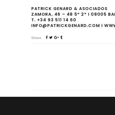
PATRICK GENARD & ASOCIADOS
ZAMORA, 46 – 48 5ª 2ª I 08005 B
T. +34 93 511 14 60
INFO@PATRICKGENARD.COM I
WWW
Share