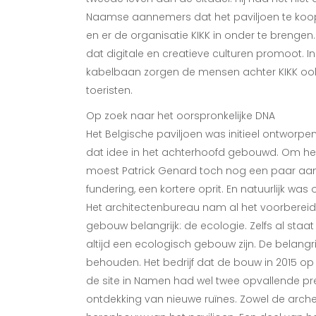
Naamse aannemers dat het paviljoen te koop
en er de organisatie KIKK in onder te brengen. 
dat digitale en creatieve culturen promoot. 
kabelbaan zorgen de mensen achter KIKK ook 
toeristen.
Op zoek naar het oorspronkelijke DNA
Het Belgische paviljoen was initieel ontworp
dat idee in het achterhoofd gebouwd. Om het
moest Patrick Genard toch nog een paar aan
fundering, een kortere oprit. En natuurlijk wa
Het architectenbureau nam al het voorbereide
gebouw belangrijk: de ecologie. Zelfs al staa
altijd een ecologisch gebouw zijn. De belangri
behouden. Het bedrijf dat de bouw in 2015 op 
de site in Namen had wel twee opvallende pre
ontdekking van nieuwe ruïnes. Zowel de arch