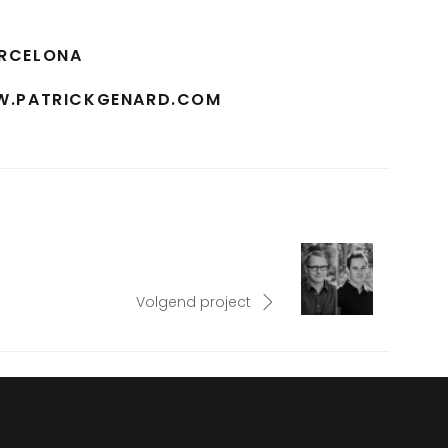
ARCELONA
.PATRICKGENARD.COM
Volgend project