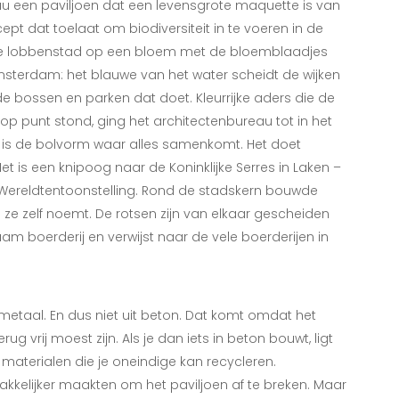
au een paviljoen dat een levensgrote maquette is van
 dat toelaat om biodiversiteit in te voeren in de
kt de lobbenstad op een bloem met de bloemblaadjes
 Amsterdam: het blauwe van het water scheidt de wijken
 de bossen en parken dat doet. Kleurrijke aders die de
 op punt stond, ging het architectenbureau tot in het
m is de bolvorm waar alles samenkomt. Het doet
et is een knipoog naar de Koninklijke Serres in Laken –
 Wereldtentoonstelling. Rond de stadskern bouwde
 ze zelf noemt. De rotsen zijn van elkaar gescheiden
am boerderij en verwijst naar de vele boerderijen in
n metaal. En dus niet uit beton. Dat komt omdat het
g vrij moest zijn. Als je dan iets in beton bouwt, ligt
materialen die je oneindige kan recycleren.
makkelijker maakten om het paviljoen af te breken. Maar