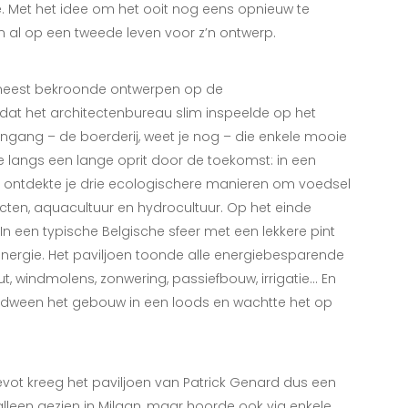
 Met het idee om het ooit nog eens opnieuw te
 al op een tweede leven voor z’n ontwerp.
f meest bekroonde ontwerpen op de
dat het architectenbureau slim inspeelde op het
ngang – de boerderij, weet je nog – die enkele mooie
je langs een lange oprit door de toekomst: in een
n ontdekte je drie ecologischere manieren om voedsel
cten, aquacultuur en hydrocultuur. Op het einde
 In een typische Belgische sfeer met een lekkere pint
energie. Het paviljoen toonde alle energiebesparende
 windmolens, zonwering, passiefbouw, irrigatie… En
erdween het gebouw in een loods en wachtte het op
ot kreeg het paviljoen van Patrick Genard dus een
 alleen gezien in Milaan, maar hoorde ook via enkele