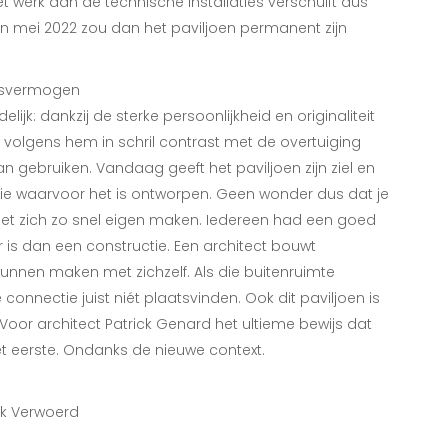
 werk aan de technische installaties verschuift dus
n mei 2022 zou dan het paviljoen permanent zijn
ngsvermogen
lijk: dankzij de sterke persoonlijkheid en originaliteit
t volgens hem in schril contrast met de overtuiging
n gebruiken. Vandaag geeft het paviljoen zijn ziel en
die waarvoor het is ontworpen. Geen wonder dus dat je
het zich zo snel eigen maken. Iedereen had een goed
 is dan een constructie. Een architect bouwt
nnen maken met zichzelf. Als die buitenruimte
e connectie juist niét plaatsvinden. Ook dit paviljoen is
Voor architect Patrick Genard het ultieme bewijs dat
et eerste. Ondanks de nieuwe context.
irk Verwoerd