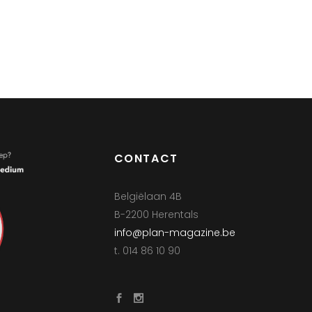
CONTACT
Belgiëlaan 4B
B-2200 Herentals
info@plan-magazine.be
t. 014 86 10 90