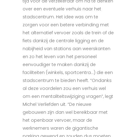
tijd voor de verzekeraar om na te denken
over een eventuele verhuis naar het
stadscentrum. Het idee was om te
zorgen voor een betere verbinding met
het alternatief vervoer zoals de trein of de
fiets dankzij de centrale ligging en de
nabijheid van stations aan weerskanten
en zo het leven van het personeel
eenvoudiger te maken dankzij de
faciliteiten (winkels, sportcentra…) die een
stadscentrum te bieden heeft. “Ondanks
al deze voordelen zou een verhuis wel
om een mentaliteitswijziging vragen”, legt
Michel Verliefden uit. “De nieuwe
gebouwen zijn dan wel bereikbaar met
het openbaar vervoer, maar de
werknemers waren de gigantische
parking gewend en zouden dus moeten