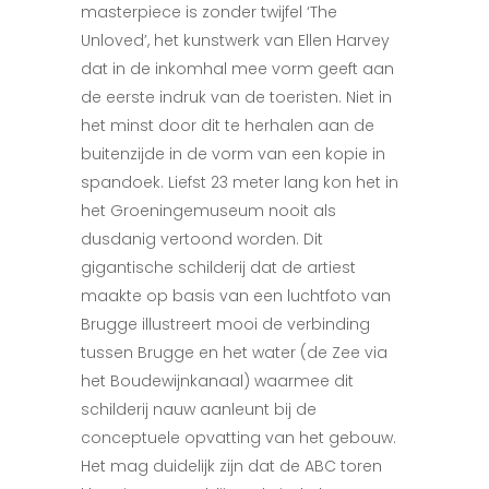
masterpiece is zonder twijfel ‘The
Unloved’, het kunstwerk van Ellen Harvey
dat in de inkomh
al mee vorm geeft aan
de eerste
indruk van de toeristen. Niet in
het minst door dit te herhalen aan de
buitenzijde in de vorm van een kopie in
spandoek. Liefst 23 meter lang kon het in
het Groeningemuseum nooit als
dusdanig vertoond worden. Dit
gigantische schilderij dat de artiest
maakte op basis van een luchtfoto
van
Brugge illustreert mooi de
verbinding
tus
sen Brugge en het water (de Zee
via
het Boudewij
nkanaal) waarmee dit
schilderij
nauw aanleunt bij de
concep
tuele opvatting van het gebouw.
Het mag duidelijk zijn dat de ABC toren