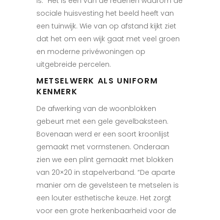
is.” Het is een van de redenen waarom de
sociale huisvesting het beeld heeft van
een tuinwijk. Wie van op afstand kijkt ziet
dat het om een wijk gaat met veel groen
en moderne privéwoningen op
uitgebreide percelen.
METSELWERK ALS UNIFORM
KENMERK
De afwerking van de woonblokken
gebeurt met een gele gevelbaksteen.
Bovenaan werd er een soort kroonlijst
gemaakt met vormstenen. Onderaan
zien we een plint gemaakt met blokken
van 20×20 in stapelverband. “De aparte
manier om de gevelsteen te metselen is
een louter esthetische keuze. Het zorgt
voor een grote herkenbaarheid
voor de