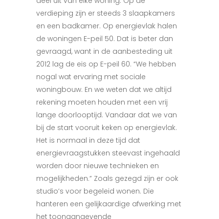
deel uit va
n elke woning. Op de
verdieping
zijn er steeds 3 slaapkamers
en een badkamer.
Op energievlak halen
de woningen E-peil 50. Dat is beter dan
gevraagd, want in de aanbesteding uit
2012 lag de eis op E-peil 60. “We hebben
nogal wat ervaring met sociale
woningbouw. En we weten dat we altijd
rekening moeten houden met een vrij
lange doorlooptijd. Vandaar dat we van
bij de start vooruit keken op energievlak.
Het is normaal in deze tijd dat
energievraagstukken steevast ingehaald
worden door nieuwe technieken en
mogelijkheden.”
Zoals gezegd zijn er ook
studio’s voor begeleid wonen. Die
hanteren een gelijkaardige afwerking met
het toonaangevende