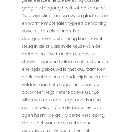
geeft een zeer leuke beleving aan de
gang die toegang heeft tot de kamers”.
De afwisseling tussen ruw en glad, koude
en warme materialen typeert de woning
zowel buiten als binnen. Een
doorgedreven detaillering komt zowel
terug in de stijl, als in de keuze van de
materialen. “We trachten steeds te
streven naar een tijdloze architectuur die
enerzijds gebouwd is met duurzame en
edele materialen en anderzijds helemaal
voldoet aan het programma van de
bouwheer”, legt Pieter Popeye uit. “Zo
willen we maximaal tegemoet komen
aan de beleving die de bouwheer voor
ogen heeft”. De gelijkvloerse verdieping,
die als het ware de sokkel van het
gebouw vormt en de tuin en het