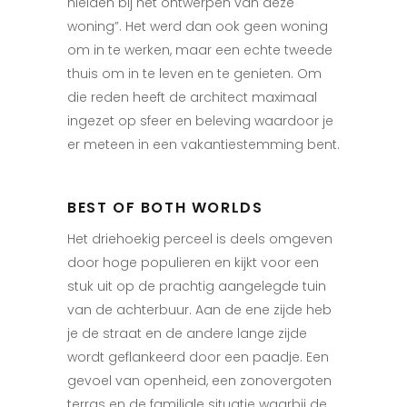
hielden bij het ontwerpen van deze
woning”. Het werd dan ook geen woning
om in te werken, maar een echte tweede
thuis om in te leven en te genieten. Om
die reden heeft de architect maximaal
ingezet op sfeer en beleving waardoor je
er meteen in een vakantiestemming bent.
BEST OF BOTH WORLDS
Het driehoekig perceel is deels omgeven
door hoge populieren en kijkt voor een
stuk uit op de prachtig aangelegde tuin
van de achterbuur. Aan de ene zijde heb
je de straat en de andere lange zijde
wordt geflankeerd door een paadje. Een
gevoel van openheid, een zonovergoten
terras en de familiale situatie waarbij de