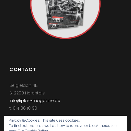
CONTACT
Belgiëlaan 4B
B-2200 Herentals
info@plan-magazine.be
t. 014 86 10 90
Privacy & Cookies: This site uses cookies.
To find out more, as well as how to remove or block these, see
here:
Our Cookie Policy