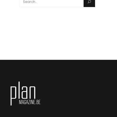
Search
for: