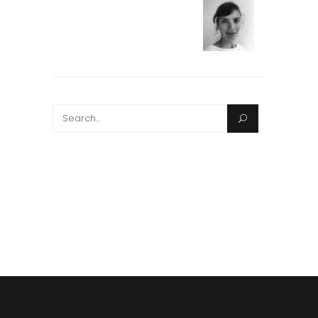
Search
for: