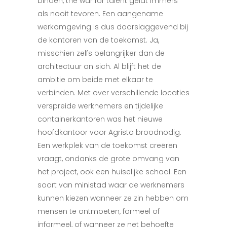
binden, the war for talent geldt immers
als nooit tevoren. Een aangename
werkomgeving is dus doorslaggevend bij
de kantoren van de toekomst. Ja,
misschien zelfs belangrijker dan de
architectuur an sich. Al blijft het de
ambitie om beide met elkaar te
verbinden. Met over verschillende locaties
verspreide werknemers en tijdelijke
containerkantoren was het nieuwe
hoofdkantoor voor Agristo broodnodig.
Een werkplek van de toekomst creëren
vraagt, ondanks de grote omvang van
het project, ook een huiselijke schaal. Een
soort van ministad waar de werknemers
kunnen kiezen wanneer ze zin hebben om
mensen te ontmoeten, formeel of
informeel, of wanneer ze net behoefte