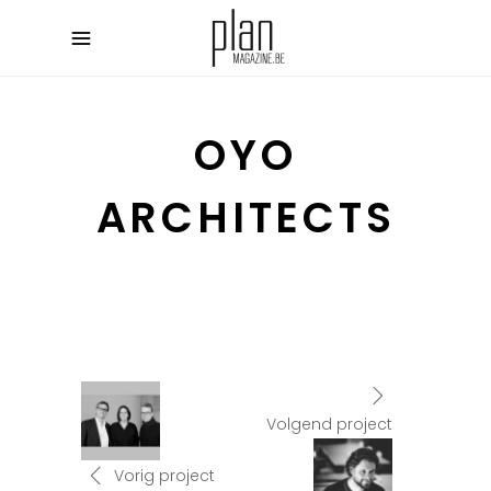
OYO
ARCHITECTS
Volgend project
Vorig project