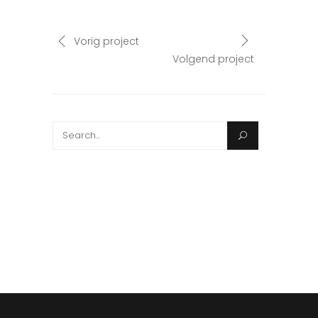
Vorig project
Volgend project
Search
for: