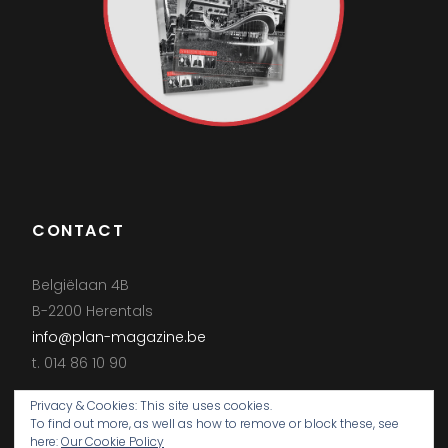
CONTACT
Belgiëlaan 4B
B-2200 Herentals
info@plan-magazine.be
t. 014 86 10 90
Privacy & Cookies: This site uses cookies.
To find out more, as well as how to remove or block these, see
here:
Our Cookie Policy