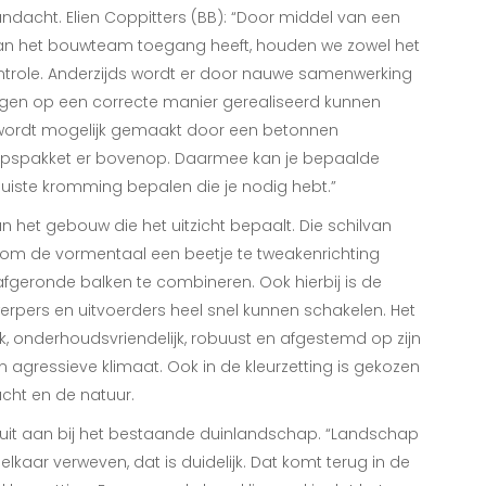
ndacht. Elien Coppitters (BB): “Door middel van een
an het bouwteam toegang heeft, houden we zowel het
ntrole. Anderzijds wordt er door nauwe samenwerking
gen op een correcte manier gerealiseerd kunnen
, wordt mogelijk gemaakt door een betonnen
apspakket er bovenop. Daarmee kan je bepaalde
uiste kromming bepalen die je nodig hebt.”
n het gebouw die het uitzicht bepaalt. Die schilvan
 om de vormentaal een beetje te tweakenrichting
fgeronde balken te combineren. Ook hierbij is de
ers en uitvoerders heel snel kunnen schakelen. Het
ijk, onderhoudsvriendelijk, robuust en afgestemd op zijn
 agressieve klimaat. Ook in de kleurzetting is gekozen
ucht en de natuur.
uit aan bij het bestaande duinlandschap. “Landschap
 elkaar verweven, dat is duidelijk. Dat komt terug in de