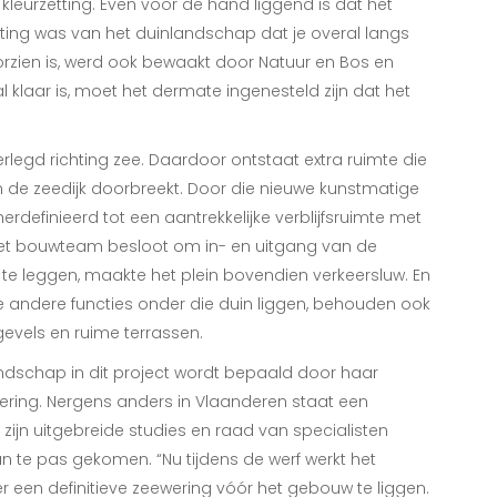
kleurzetting. Even voor de hand liggend is dat het
ing was van het duinlandschap dat je overal langs
oorzien is, werd ook bewaakt door Natuur en Bos en
 klaar is, moet het dermate ingenesteld zijn dat het
rlegd richting zee. Daardoor ontstaat extra ruimte die
 de zeedijk doorbreekt. Door die nieuwe kunstmatige
rdefinieerd tot een aantrekkelijke verblijfsruimte met
 het bouwteam besloot om in- en uitgang van de
te leggen, maakte het plein bovendien verkeersluw. En
le andere functies onder die duin liggen, behouden ook
 gevels en ruime terrassen.
ndschap in dit project wordt bepaald door haar
kering. Nergens anders in Vlaanderen staat een
zijn uitgebreide studies en raad van specialisten
n te pas gekomen. “Nu tijdens de werf werkt het
er een definitieve zeewering vóór het gebouw te liggen.