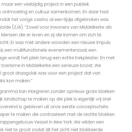
maar een veelzijdig project in een publiek
ok ontmoeting en cultuur samenkomen. En daar had
at het vorige casino al een tijdje afgebroken was
 Wolde (ZJA): “Zowel voor inwoners van Middelkerke als
. Mensen die er leven en zij die komen om zich te
recht. Er was met andere woorden een nieuwe impuls
l, een multifunctionele evenementenzaal, een
 wordt het plein terug een echte trekpleister. En met
 toerisme in Middelkerke een serieuze boost. We
el groot draagvlak was voor een project dat van
ts kon maken.”
g programma kan integreren zonder opnieuw grote blokken
k landschap te maken op die plek is eigenlijk vrij snel
vereind is gebleven uit onze eerste conceptschets
aper te maken die contrasteert met de rechte blokken
 trappengebouw Vessel in New York. We wilden een
 niet te groot zodat dit het zicht niet blokkeerde