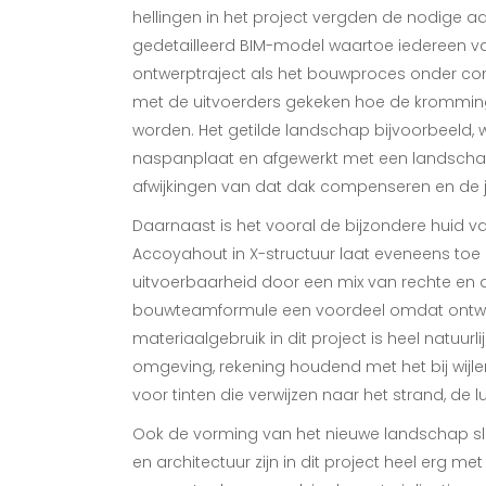
hellingen in het project vergden de nodige aa
gedetailleerd BIM-model waartoe iedereen v
ontwerptraject als het bouwproces onder co
met de uitvoerders gekeken hoe de krommin
worden. Het getilde landschap bijvoorbeeld
naspanplaat en afgewerkt met een landsch
afwijkingen van dat dak compenseren en de j
Daarnaast is het vooral de bijzondere huid va
Accoyahout in X-structuur laat eveneens toe
uitvoerbaarheid door een mix van rechte en a
bouwteamformule een voordeel omdat ontwerp
materiaalgebruik in dit project is heel natuurl
omgeving, rekening houdend met het bij wijlen
voor tinten die verwijzen naar het strand, de l
Ook de vorming van het nieuwe landschap sl
en architectuur zijn in dit project heel erg met