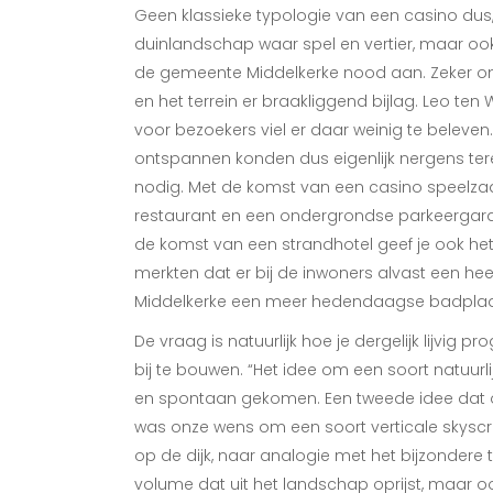
Geen klassieke typologie van een casino dus, 
duinlandschap waar spel en vertier, maar o
de gemeente Middelkerke nood aan. Zeker omd
en het terrein er braakliggend bijlag. Leo ten
voor bezoekers viel er daar weinig te beleven
ontspannen konden dus eigenlijk nergens te
nodig. Met de komst van een casino speelzaa
restaurant en een ondergrondse parkeergarage
de komst van een strandhotel geef je ook het
merkten dat er bij de inwoners alvast een he
Middelkerke een meer hedendaagse badplaa
De vraag is natuurlijk hoe je dergelijk lijvi
bij te bouwen. “Het idee om een soort natuurlij
en spontaan gekomen. Een tweede idee dat o
was onze wens om een soort verticale skyscr
op de dijk, naar analogie met het bijzondere
volume dat uit het landschap oprijst, maar ook