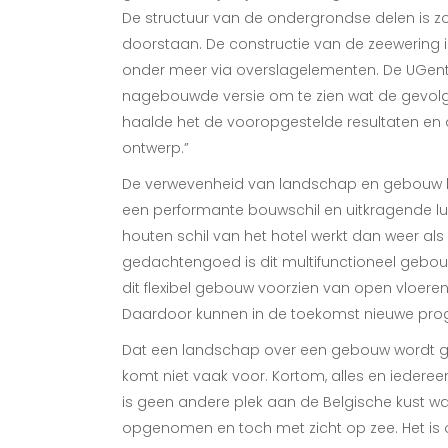
De structuur van de ondergrondse delen is 
doorstaan. De constructie van de zeewering 
onder meer via overslagelementen. De UGen
nagebouwde versie om te zien wat de gevolg
haalde het de vooropgestelde resultaten e
ontwerp.”
De verwevenheid van landschap en gebouw he
een performante bouwschil en uitkragende lu
houten schil van het hotel werkt dan weer als
gedachtengoed is dit multifunctioneel gebo
dit flexibel gebouw voorzien van open vloeren 
Daardoor kunnen in de toekomst nieuwe pro
Dat een landschap over een gebouw wordt ge
komt niet vaak voor. Kortom, alles en iedereen 
is geen andere plek aan de Belgische kust wa
opgenomen en toch met zicht op zee. Het is 