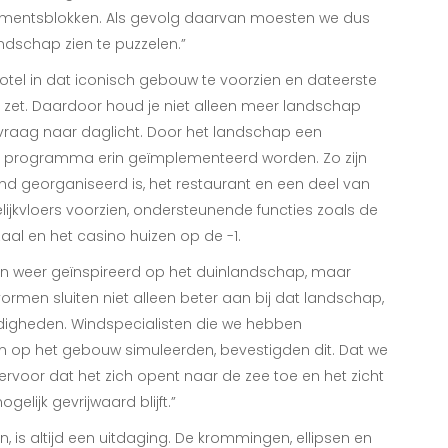
tementsblokken. Als gevolg daarvan moesten we dus
ndschap zien te puzzelen.”
tel in dat iconisch gebouw te voorzien en dateerste
 zet. Daardoor houd je niet alleen meer landschap
 vraag naar daglicht. Door het landschap een
het programma erin geïmplementeerd worden. Zo zijn
d georganiseerd is, het restaurant en een deel van
ijkvloers voorzien, ondersteunende functies zoals de
al en het casino huizen op de -1.
an weer geïnspireerd op het duinlandschap, maar
rmen sluiten niet alleen beter aan bij dat landschap,
igheden. Windspecialisten die we hebben
rm op het gebouw simuleerden, bevestigden dit. Dat we
rvoor dat het zich opent naar de zee toe en het zicht
lijk gevrijwaard blijft.”
is altijd een uitdaging. De krommingen, ellipsen en