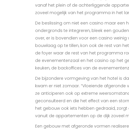
vanaf het plein of de achterliggende appar
zoveel mogelijk van het programma in het la
De beslissing om niet een casino maar een ho
ondergronds te integreren, bleek een gouden
over, er is bovendien voor een casino weinig
bouwlaag op te tillen, kon ook de rest van 
de foyer waar de rest van het programma ron
de evenementenzaal en het casino op het gel
keuken, de backoffices van de evenementenza
De bijzondere vormgeving van het hotel is d
kwam er niet zomaar. “Vloeiende afgeronde vo
ze anticiperen ook op extreme weersomstand
geconsulteerd en die het effect van een sto
het gebouw ook iets hebben gedraaid, zorgt e
vanuit de appartementen op de dijk zoveel moge
Een gebouw met afgeronde vormen realiseren, 