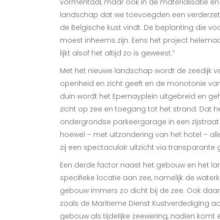
vormentaal, maar ook in de materialisatie en 
landschap dat we toevoegden een verderzett
de Belgische kust vindt. De beplanting die v
moest inheems zijn. Eens het project helemaal
lijkt alsof het altijd zo is geweest.”
Met het nieuwe landschap wordt de zeedijk ve
openheid en zicht geeft en de monotonie van
duin wordt het Epernayplein uitgebreid en gehe
zicht op zee en toegang tot het strand. Dat
ondergrondse parkeergarage in een zijstraat 
hoewel – met uitzondering van het hotel – al
zij een spectaculair uitzicht via transparante
Een derde factor naast het gebouw en het la
specifieke locatie aan zee, namelijk de water
gebouw immers zo dicht bij de zee. Ook daar 
zoals de Maritieme Dienst Kustverdediging aa
gebouw als tijdelijke zeewering, nadien komt 