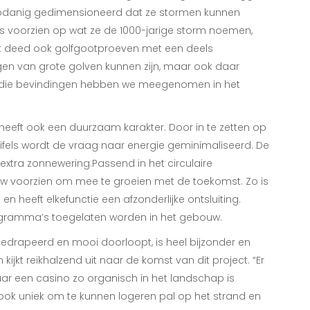
zodanig gedimensioneerd dat ze stormen kunnen
is voorzien op wat ze de 1000-jarige storm noemen,
t deed ook golfgootproeven met een deels
en van grote golven kunnen zijn, maar ook daar
n die bevindingen hebben we meegenomen in het
eft ook een duurzaam karakter. Door in te zetten op
ifels wordt de vraag naar energie geminimaliseerd. De
 extra zonnewering.Passend in het circulaire
uw voorzien om mee te groeien met de toekomst. Zo is
en heeft elkefunctie een afzonderlijke ontsluiting.
gramma’s toegelaten worden in het gebouw.
drapeerd en mooi doorloopt, is heel bijzonder en
kijkt reikhalzend uit naar de komst van dit project. “Er
ar een casino zo organisch in het landschap is
ook uniek om te kunnen logeren pal op het strand en