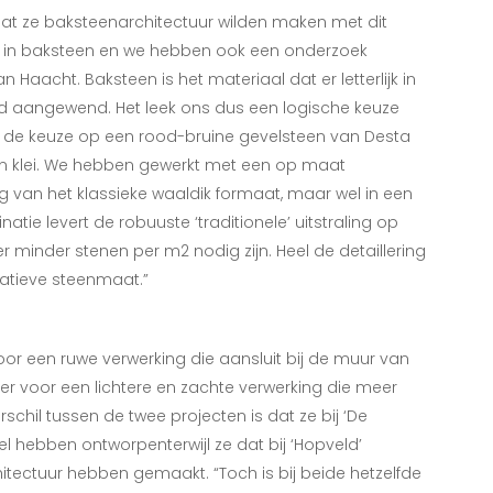
jk dat ze baksteenarchitectuur wilden maken met dit
ur in baksteen en we hebben ook een onderzoek
aacht. Baksteen is het materiaal dat er letterlijk in
rd aangewend. Het leek ons dus een logische keuze
iel de keuze op een rood-bruine gevelsteen van Desta
ken klei. We hebben gewerkt met een op maat
 van het klassieke waaldik formaat, maar wel in een
e levert de robuuste ‘traditionele’ uitstraling op
 minder stenen per m2 nodig zijn. Heel de detaillering
atieve steenmaat.”
voor een ruwe verwerking die aansluit bij de muur van
eer voor een lichtere en zachte verwerking die meer
erschil tussen de twee projecten is dat ze bij ‘De
l hebben ontworpenterwijl ze dat bij ‘Hopveld’
itectuur hebben gemaakt. “
Toch is bij beide hetzelfde