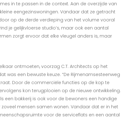
umes in te passen in de context. Aan de overzijde van
 kleine eengezinswoningen. Vandaar dat ze getracht
door op de derde verdieping van het volume vooral
vind je gelijkvloerse studio’s, maar ook een aantal
rmen zorgt ervoor dat elke vleugel anders is, maar
elkaar ontmoeten, voorzag C.T. Architects op het
ok dat was een bewuste keuze. “De Rijmenamsesteenweg
straat. Door de commerciële functies op de kop te
ervolgens kon terugplooien op de nieuwe ontwikkeling.
als een bakkerij is ook voor de bewoners een handige
er zoveel mensen samen wonen. Vandaar dat er in het
enschapsruimte voor de serviceflats en een aantal