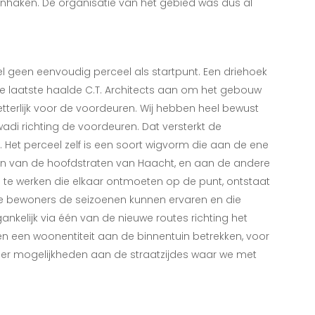
inhaken. De organisatie van het gebied was dus al
el geen eenvoudig perceel als startpunt. Een driehoek
Die laatste haalde C.T. Architects aan om het gebouw
letterlijk voor de voordeuren. Wij hebben heel bewust
di richting de voordeuren. Dat versterkt de
 Het perceel zelf is een soort wigvorm die aan de ene
n van de hoofdstraten van Haacht, en aan de andere
ls te werken die elkaar ontmoeten op de punt, ontstaat
 de bewoners de seizoenen kunnen ervaren en die
ankelijk via één van de nieuwe routes richting het
n een woonentiteit aan de binnentuin betrekken, voor
n er mogelijkheden aan de straatzijdes waar we met