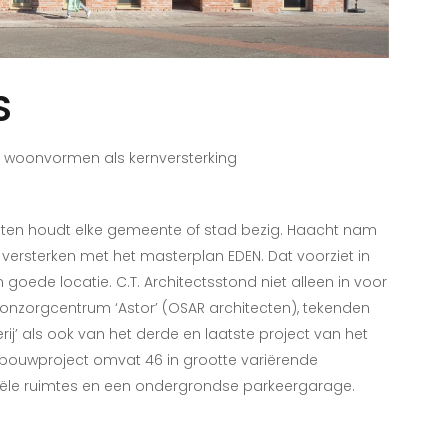
S
aan woonvormen als kernversterking
eiten houdt elke gemeente of stad bezig. Haacht nam
 te versterken met het masterplan EDEN. Dat voorziet in
oede locatie. C.T. Architectsstond niet alleen in voor
onzorgcentrum ‘Astor’ (OSAR architecten), tekenden
ij’ als ook van het derde en laatste project van het
uwbouwproject omvat 46 in grootte variërende
ële ruimtes en een ondergrondse parkeergarage.