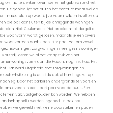
vraag om na te denken over hoe ze het gebied rond het
en. Dit gebied ligt net buiten het centrum maar wel op
en masterplan op waarbij ze vooral wilden inzetten op
men die ook aansluiten bij de omliggende woningen.
sterplan. Nick Ceulemans: “Het probleem bij dergelijke
alde woonvorm wordt gekozen, maar als je een divers
 aan woonvormen aanbieden. Hier gaat het om zowel
engezinswoningen, zorgwoningen, meergezinswoningen
‘De Mouterij’ losten we al het vraagstuk van het
samenwoningsvorm aan die Haacht nog niet had. Het
jnhof. Dat werd uitgebreid met zorgwoningen en
projectontwikkeling is destijds ook al hard ingezet op
aanleg. Door het parkeren ondergronds te voorzien,
d omtoveren in een soort park voor de buurt. Een
het terrein valt, vastgehouden kan worden. We hebben
n landschappelijk werden ingebed. En ook het
 hebben we gewerkt met kleine doorsteken en paden