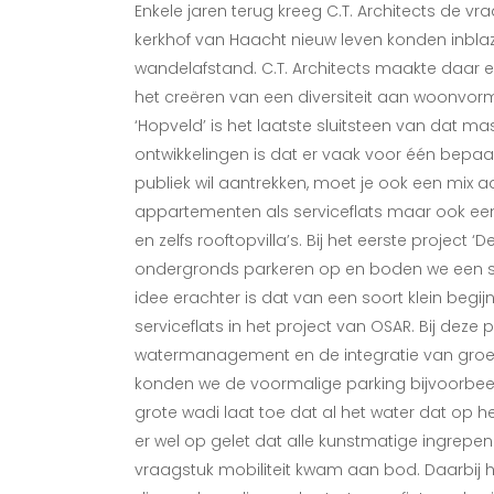
Enkele jaren terug kreeg C.T. Architects de 
kerkhof van Haacht nieuw leven konden inblaz
wandelafstand. C.T. Architects maakte daar e
het creëren van een diversiteit aan woonvor
‘Hopveld’ is het laatste sluitsteen van dat ma
ontwikkelingen is dat er vaak voor één bepa
publiek wil aantrekken, moet je ook een mix
appartementen als serviceflats maar ook e
en zelfs rooftopvilla’s. Bij het eerste project 
ondergronds parkeren op en boden we een 
idee erachter is dat van een soort klein begi
serviceflats in het project van OSAR. Bij deze 
watermanagement en de integratie van groen
konden we de voormalige parking bijvoorbeel
grote wadi laat toe dat al het water dat op 
er wel op gelet dat alle kunstmatige ingrepe
vraagstuk mobiliteit kwam aan bod. Daarbij