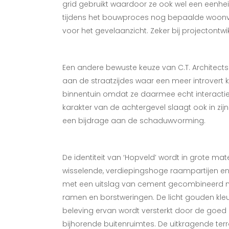
grid gebruikt waardoor ze ook wel een eenhe
tijdens het bouwproces nog bepaalde woonv
voor het gevelaanzicht. Zeker bij projectontwi
Een andere bewuste keuze van C.T. Architects
aan de straatzijdes waar een meer introvert
binnentuin omdat ze daarmee echt interactie
karakter van de achtergevel slaagt ook in zij
een bijdrage aan de schaduwvorming.
De identiteit van ‘Hopveld’ wordt in grote m
wisselende, verdiepingshoge raampartijen e
met een uitslag van cement gecombineerd me
ramen en borstweringen. De licht gouden kleur
beleving ervan wordt versterkt door de goed
bijhorende buitenruimtes. De uitkragende ter