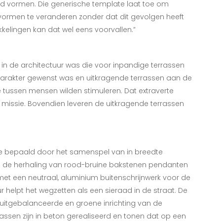
id vormen. Die generische template laat toe om
ormen te veranderen zonder dat dit gevolgen heeft
kkelingen kan dat wel eens voorvallen.”
 in de architectuur was die voor inpandige terrassen
 karakter gewenst was en uitkragende terrassen aan de
 tussen mensen wilden stimuleren. Dat extraverte
n missie. Bovendien leveren de uitkragende terrassen
ate bepaald door het samenspel van in breedte
n de herhaling van rood-bruine bakstenen pendanten
t een neutraal, aluminium buitenschrijnwerk voor de
 helpt het wegzetten als een sieraad in de straat. De
 uitgebalanceerde en groene inrichting van de
rassen zijn in beton gerealiseerd en tonen dat op een