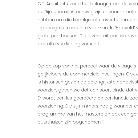
C.T. Architects vond het belangrijk om de vol
de Rijmenamsesteenweg zijn er voornamelijk
hebben om die korrelgrootte over te nemen 
inpandige terrassen te voorzien. In ‘Hopveld’ 
grote penthouses. Die diversiteit aan woonvo
ook elke verdieping verschilt.
Op de kop van het perceel, waar de vleugels 
gelijkvloers de commerciële invullingen. O
is historisch gezien de belangrijkste handels
voorzien, gaven we dat een soort einde dat v
Er wordt een lus gecreëerd en een functie zo
voorziening. Die zijn immers nodig wanneer 
programma van het masterplan ook een geme
buurthuizen zijn opgenomen.”