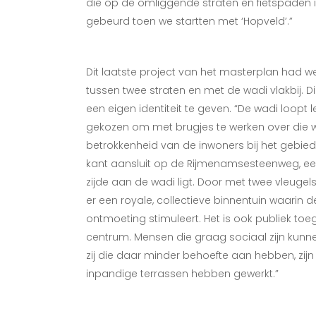
die op de omliggende straten en fietspaden 
gebeurd toen we startten met ‘Hopveld’.”
Dit laatste project van het masterplan had w
tussen twee straten en met de wadi vlakbij. 
een eigen identiteit te geven. “De wadi loopt 
gekozen om met brugjes te werken over die wa
betrokkenheid van de inwoners bij het gebied.
kant aansluit op de Rijmenamsesteenweg, ee
zijde aan de wadi ligt. Door met twee vleuge
er een royale, collectieve binnentuin waarin
ontmoeting stimuleert. Het is ook publiek toeg
centrum. Mensen die graag sociaal zijn kunne
zij die daar minder behoefte aan hebben, zij
inpandige terrassen hebben gewerkt.”