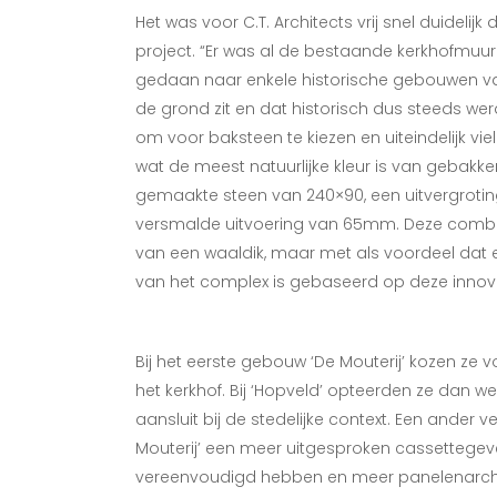
Het was voor C.T. Architects vrij snel duideli
project. “Er was al de bestaande kerkhofmu
gedaan naar enkele historische gebouwen van H
de grond zit en dat historisch dus steeds we
om voor baksteen te kiezen en uiteindelijk v
wat de meest natuurlijke kleur is van gebak
gemaakte steen van 240×90, een uitvergroting
versmalde uitvoering van 65mm. Deze combinati
van een waaldik, maar met als voordeel dat er
van het complex is gebaseerd op deze innov
Bij het eerste gebouw ‘De Mouterij’ kozen ze 
het kerkhof. Bij ‘Hopveld’ opteerden ze dan w
aansluit bij de stedelijke context. Een ander v
Mouterij’ een meer uitgesproken cassettegeve
vereenvoudigd hebben en meer panelenarch