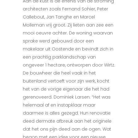
Aan de kust is de erfenis van de stroming
architecten zoals Fernand Sohier, Peter
Callebout, Jan Tanghe en Marcel
Molleman vrij groot. Zij lieten aan zee een
mooi oeuvre achter. De woning waarvan
sprake werd gebouwd door een
makelaar uit Oostende en bevindt zich in
een prachtig parklandschap van
ongeveer 1 hectare, ontworpen door Wirtz.
De bouwheer die heel vaak in het
buitenland vertoeft voor zijn werk, kocht
het van de vorige eigenaar die het had
gerenoveerd. Dominiek Larsen: “Het was
helemaal af en instapklaar maar
daarmee is alles gezegd. Hun renovatie
deed dermate afbreuk aan het originele
dat het ons pijn deed aan de ogen. Wat
begon met een idee voor een nieuwe